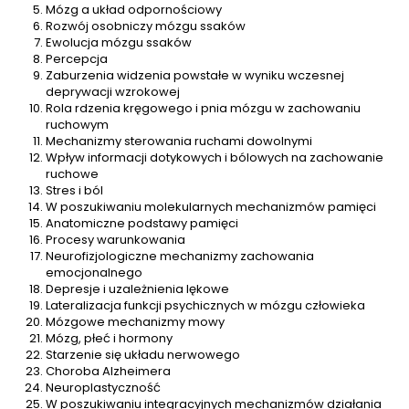
Mózg a układ odpornościowy
Rozwój osobniczy mózgu ssaków
Ewolucja mózgu ssaków
Percepcja
Zaburzenia widzenia powstałe w wyniku wczesnej
deprywacji wzrokowej
Rola rdzenia kręgowego i pnia mózgu w zachowaniu
ruchowym
Mechanizmy sterowania ruchami dowolnymi
Wpływ informacji dotykowych i bólowych na zachowanie
ruchowe
Stres i ból
W poszukiwaniu molekularnych mechanizmów pamięci
Anatomiczne podstawy pamięci
Procesy warunkowania
Neurofizjologiczne mechanizmy zachowania
emocjonalnego
Depresje i uzależnienia lękowe
Lateralizacja funkcji psychicznych w mózgu człowieka
Mózgowe mechanizmy mowy
Mózg, płeć i hormony
Starzenie się układu nerwowego
Choroba Alzheimera
Neuroplastyczność
W poszukiwaniu integracyjnych mechanizmów działania