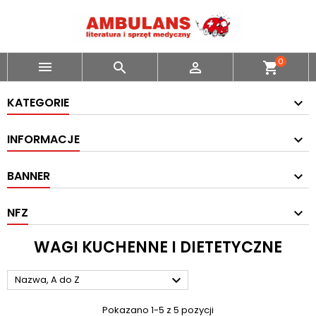
0



shopping_cart
KATEGORIE
INFORMACJE
BANNER
NFZ
WAGI KUCHENNE I DIETETYCZNE

Nazwa, A do Z
Pokazano 1-5 z 5 pozycji