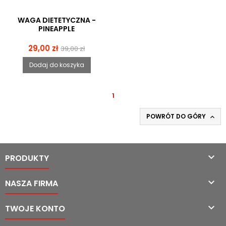
WAGA DIETETYCZNA -
PINEAPPLE
Cena
Cena
29,00 zł
39,00 zł
podstawowa
Dodaj do koszyka
1
POWRÓT DO GÓRY


PRODUKTY

NASZA FIRMA

TWOJE KONTO