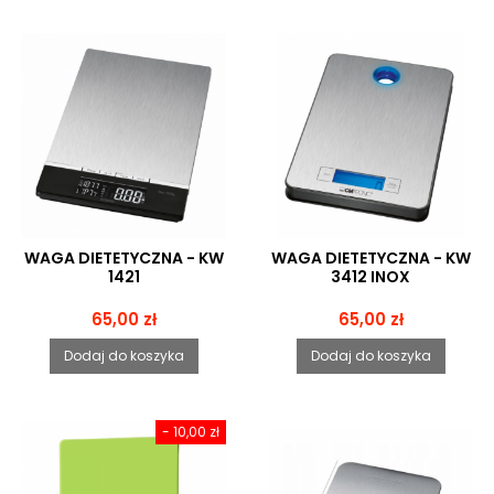
WAGA DIETETYCZNA - KW
WAGA DIETETYCZNA - KW
1421
3412 INOX
Cena
Cena
65,00 zł
65,00 zł
Dodaj do koszyka
Dodaj do koszyka
- 10,00 zł