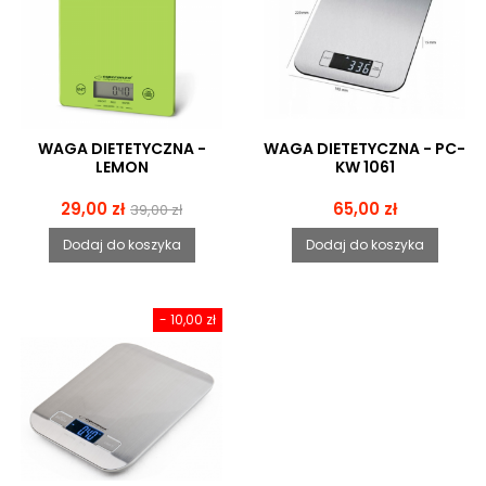
WAGA DIETETYCZNA -
WAGA DIETETYCZNA - PC-
LEMON
KW 1061
Cena
Cena
Cena
29,00 zł
65,00 zł
39,00 zł
podstawowa
Dodaj do koszyka
Dodaj do koszyka
- 10,00 zł