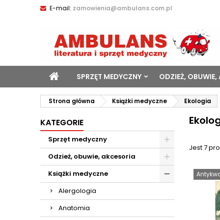
E-mail:
zamowienia@ambulans.com.pl
SPRZĘT MEDYCZNY
ODZIEŻ, OBUWIE,
Strona główna
Książki medyczne
Ekologia
Ekolo
KATEGORIE
Sprzęt medyczny
Jest 7 pr
Odzież, obuwie, akcesoria
Książki medyczne
Antykwa
Alergologia
Anatomia