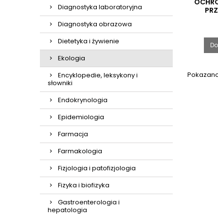
OCHRO
Diagnostyka laboratoryjna
PR
Diagnostyka obrazowa
Dietetyka i żywienie
Do
Ekologia
Pokazano 
Encyklopedie, leksykony i
słowniki
Endokrynologia
Epidemiologia
Farmacja
Farmakologia
Fizjologia i patofizjologia
Fizyka i biofizyka
Gastroenterologia i
hepatologia