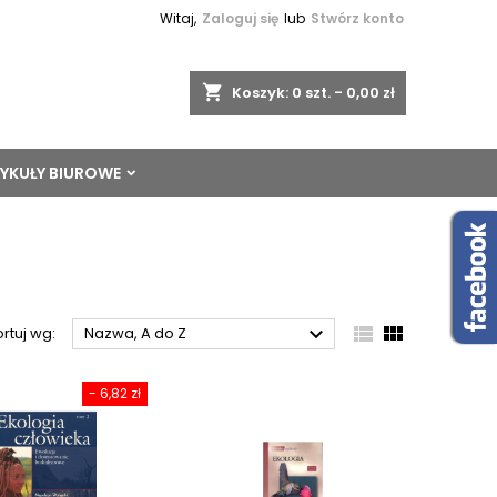
Witaj,
Zaloguj się
lub
Stwórz konto
shopping_cart
Koszyk:
0
szt. - 0,00 zł
YKUŁY BIUROWE



rtuj wg:
Nazwa, A do Z
- 6,82 zł