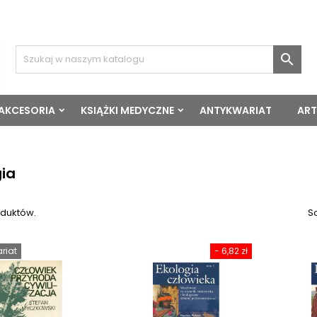

 AKCESORIA
KSIĄŻKI MEDYCZNE
ANTYKWARIAT
ART
gia
oduktów.
So
riat
- 6,82 zł