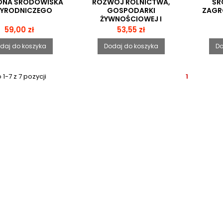
NA ŚRODOWISKA
ROZWÓJ ROLNICTWA,
ŚR
ZYRODNICZEGO
GOSPODARKI
ZAGR
ŻYWNOŚCIOWEJ I
OBSZARÓW WIEJSKICH
Cena
Cena
59,00 zł
53,55 zł
POLSKI W UNII
EUROPEJSKIEJ
daj do koszyka
Dodaj do koszyka
Do
1-7 z 7 pozycji
1