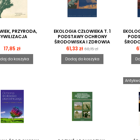
WIEK, PRZYRODA,
EKOLOGIA CZŁOWIEKA T. 1
EKOLOG
YWILIZACJA
PODSTAWY OCHRONY
POD
ŚRODOWISKA I ZDROWIA
ŚRODO
CZŁOWIEKA.
CZŁOW
Cena
Cena
Cena
C
17,85 zł
61,33 zł
6
68,15 zł
WRAŻLIWOŚĆ NA
DO
podstawowa
CZYNNIKI ŚRODOWISKA I
B
daj do koszyka
Dodaj do koszyka
Do
BIOLOGICZNE ZMIANY
Antykwa