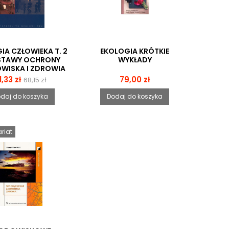
IA CZŁOWIEKA T. 2
EKOLOGIA KRÓTKIE
STAWY OCHRONY
WYKŁADY
WISKA I ZDROWIA
IEKA. EWOLUCJA I
ena
Cena
Cena
1,33 zł
79,00 zł
68,15 zł
STOSOWANIE
podstawowa
IOKULTUROWE
daj do koszyka
Dodaj do koszyka
riat