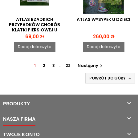
ATLAS RZADKICH
ATLAS WYSYPEK U DZIECI
PRZYPADKÓW CHORÓB
KLATKI PIERSIOWEJ U
DZIECI
Cena
Cena
69,00 zł
260,00 zł
Dodaj do koszyka
Dodaj do koszyka
1
2
3
…
22
Następny

POWRÓT DO GÓRY


PRODUKTY

NASZA FIRMA

TWOJE KONTO