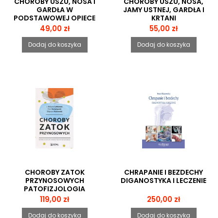
CHOROBY USZU, NOSA I
CHOROBY USZU, NOSA,
GARDŁA W
JAMY USTNEJ, GARDŁA I
PODSTAWOWEJ OPIECE
KRTANI
ZDROWOTNEJ
Cena
Cena
49,00 zł
55,00 zł
Dodaj do koszyka
Dodaj do koszyka
CHOROBY ZATOK
CHRAPANIE I BEZDECHY
PRZYNOSOWYCH
DIGANOSTYKA I LECZENIE
PATOFIZJOLOGIA
DIAGNOSTYKA
Cena
Cena
119,00 zł
250,00 zł
POSTĘPOWANIE
Dodaj do koszyka
Dodaj do koszyka