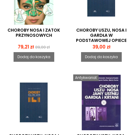
CHOROBY NOSA I ZATOK
CHOROBY USZU, NOSA I
PRZYNOSOWYCH
GARDŁA W
PODSTAWOWEJ OPIECE
ZDROWOTNEJ
Cena
Cena
Cena
79,21 zł
39,00 zł
89,00 zł
podstawowa
Dodaj do koszyka
Dodaj do koszyka
Antykwariat