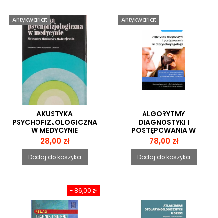
Antykwariat
Antykwariat
AKUSTYKA
ALGORYTMY
PSYCHOFIZJOLOGICZNA
DIAGNOSTYKI I
W MEDYCYNIE
POSTĘPOWANIA W
OTORYNOLARYNGOLOGII
Cena
Cena
28,00 zł
78,00 zł
Dodaj do koszyka
Dodaj do koszyka
- 86,00 zł