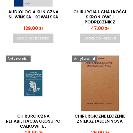
AUDIOLOGIA KLINICZNA
CHIRURGIA UCHA I KOŚCI
ŚLIWIŃSKA- KOWALSKA
SKRONIOWEJ
PODRĘCZNIK Z
ĆWICZENIAMI DLA
Cena
Cena
139,00 zł
47,00 zł
OTOLARYNGOLOGÓW
Dodaj do koszyka
Dodaj do koszyka
Antykwariat
Antykwariat
CHIRURGICZNA
CHIRURGICZNE LECZENIE
REHABILITACJA GŁOSU PO
ZNIEKSZTAŁCEŃ NOSA
CAŁKOWITEJ
LARYNGEKTOMII
Cena
Cena
44,00 zł
29,00 zł