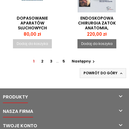
DOPASOWANIE
ENDOSKOPOWA
APARATÓW
CHIRURGIA ZATOK
SŁUCHOWYCH
ANATOMIA,
TRÓJWYMIAROWA
Cena
Cena
80,00 zł
220,00 zł
REKONSTRUKCJA I
TECHNIKA CHIRURGICZNA
Dodaj do koszyka
Dodaj do koszyka
1
2
3
…
5
Następny

POWRÓT DO GÓRY


PRODUKTY

NASZA FIRMA

TWOJE KONTO