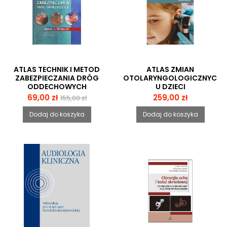
ATLAS TECHNIK I METOD
ATLAS ZMIAN
ZABEZPIECZANIA DRÓG
OTOLARYNGOLOGICZNYCH
ODDECHOWYCH
U DZIECI
Cena
Cena
Cena
69,00 zł
259,00 zł
155,00 zł
podstawowa
Dodaj do koszyka
Dodaj do koszyka