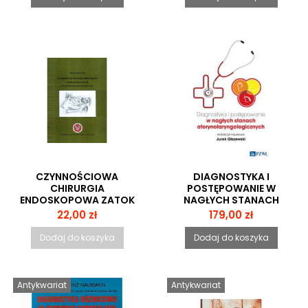
CZYNNOŚCIOWA
DIAGNOSTYKA I
CHIRURGIA
POSTĘPOWANIE W
ENDOSKOPOWA ZATOK
NAGŁYCH STANACH
PRZYNOSOWYCH
OTORYNOLARYNGOLOGICZN
Cena
Cena
22,00 zł
179,00 zł
PRZEWODNIK DO
ĆWICZEŃ
Dodaj do koszyka
Dodaj do koszyka
ANATOMICZNYCH
Antykwariat
Antykwariat