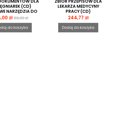
 DOKUMENTÓW DLA
ZBIÓR PRZEPISÓW DLA
LĘGNIAREK (CD)
LEKARZA MEDYCYNY
E NARZĘDZIA DO
PRACY (CD)
DZENIA PRAKTYKI
ena
Cena
Cena
,00 zł
244,77 zł
69,00 zł
ELĘGNIARSKIEJ
podstawowa
daj do koszyka
Dodaj do koszyka