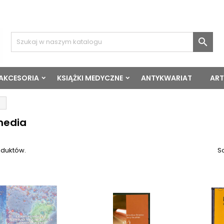

 AKCESORIA
KSIĄŻKI MEDYCZNE
ANTYKWARIAT
ART
media
oduktów.
So