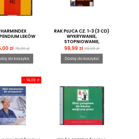
PHARMINDEX
RAK PŁUCA CZ. 1-3 (3 CD)
PENDIUM LEKÓW
WYKRYWANIE,
STOPNIOWANIE,
MONITOROWANIE
ena
Cena
Cena
Cena
,00 zł
99,99 zł
76,00 zł
119,00 zł
PRZEBIEGU I LECZENIA
podstawowa
podstawowa
daj do koszyka
Dodaj do koszyka
- 14,00 zł