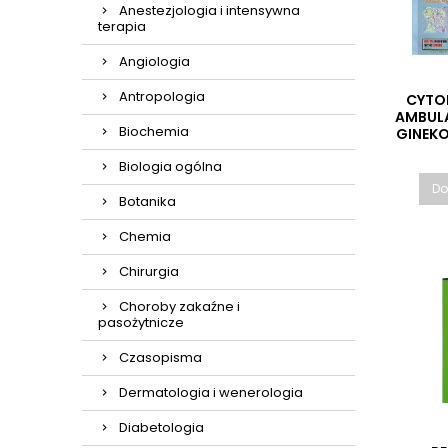
Anestezjologia i intensywna
terapia
Angiologia
Antropologia
CYTO
AMBULA
Biochemia
GINEKO
ATLA
Biologia ogólna
Do
Botanika
Chemia
Chirurgia
Choroby zakaźne i
pasożytnicze
Czasopisma
Dermatologia i wenerologia
Diabetologia