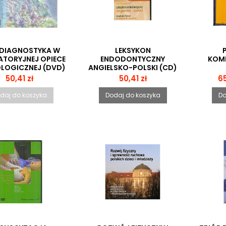
DIAGNOSTYKA W
LEKSYKON
TORYJNEJ OPIECE
ENDODONTYCZNY
KOM
LOGICZNEJ (DVD)
ANGIELSKO-POLSKI (CD)
S MULTIMEDIALNY
ENGLISH-POLISH
Cena
Cena
C
50,41 zł
50,41 zł
65
ENDODONTIC LEXICON
daj do koszyka
Dodaj do koszyka
Do