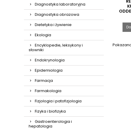
R
Diagnostyka laboratoryjna
K
ODDE
Diagnostyka obrazowa
(D
Dietetyka i żywienie
Do
EUR
Ekologia
R
Pokazano 
Encyklopedie, leksykony i
słowniki
Endokrynologia
Epidemiologia
Farmacja
Farmakologia
Fizjologia i patofizjologia
Fizyka i biofizyka
Gastroenterologia i
hepatologia