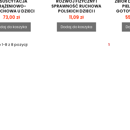
ESUSCYTACJA
ROZWÓJ FIZYCZNY I
ZBIÓR
RĄŻENIOWO-
SPRAWNOŚĆ RUCHOWA
PIE
CHOWA U DZIECI
POLSKICH DZIECI I
GOTOW
VD) ZGODNIE Z
MŁODZIEŻY (CD)
PROWA
Cena
Cena
C
73,00 zł
11,09 zł
55
AKTUALNYMI
PI
WYTYCZNYMI
daj do koszyka
Dodaj do koszyka
Do
OPEJSKIEJ RADY
ESUSCYTACJI
1-8 z 8 pozycji
1