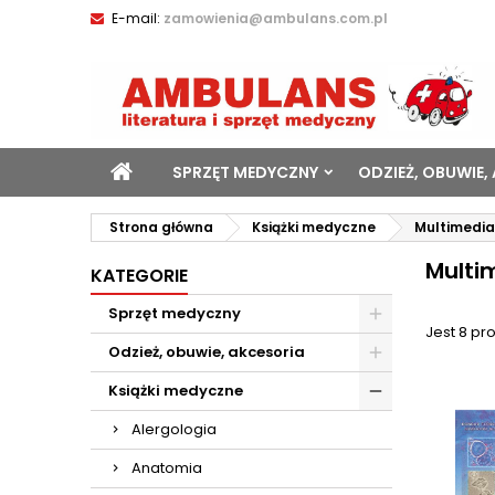
E-mail:
zamowienia@ambulans.com.pl
SPRZĘT MEDYCZNY
ODZIEŻ, OBUWIE,
Strona główna
Książki medyczne
Multimedia
Multi
KATEGORIE
Sprzęt medyczny
Jest 8 pr
Odzież, obuwie, akcesoria
Książki medyczne
Alergologia
Anatomia