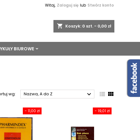
Witaj,
Zaloguj się
lub
Stwórz konto
shopping_cart
Koszyk:
0
szt. - 0,00 zł
YKUŁY BIUROWE



rtuj wg:
Nazwa, A do Z
- 11,00 zł
- 19,01 zł