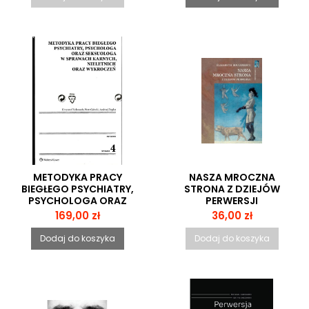
METODYKA PRACY
NASZA MROCZNA
BIEGŁEGO PSYCHIATRY,
STRONA Z DZIEJÓW
PSYCHOLOGA ORAZ
PERWERSJI
SEKSUOLOGA W
Cena
Cena
169,00 zł
36,00 zł
SPRAWACH KARNYCH,
NIELETNICH ORAZ
Dodaj do koszyka
Dodaj do koszyka
WYKROCZEŃ