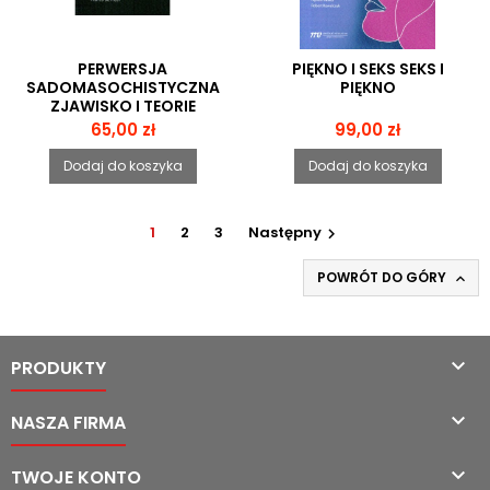
PERWERSJA
PIĘKNO I SEKS SEKS I
SADOMASOCHISTYCZNA
PIĘKNO
ZJAWISKO I TEORIE
PSYCHOANALITYCZNE
Cena
Cena
65,00 zł
99,00 zł
Dodaj do koszyka
Dodaj do koszyka
1
2
3
Następny

POWRÓT DO GÓRY


PRODUKTY

NASZA FIRMA

TWOJE KONTO