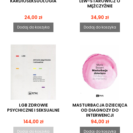
KARDIOSEKSUOLOGIA
LEW-STAROWICZ O
MĘŻCZYŹNIE
Cena
Cena
24,00 zł
34,90 zł
Dodaj do koszyka
Dodaj do koszyka
LGB ZDROWIE
MASTURBACJA DZIECIĘCA
PSYCHICZNE I SEKSUALNE
OD DIAGNOZY DO
INTERWENCJI
Cena
Cena
144,00 zł
94,00 zł
Dodaj do koszyka
Dodaj do koszyka