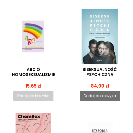
ABC O
BISEKSUALNOŚĆ
HOMOSEKSUALIZMIE
PSYCHICZNA
Cena
Cena
15,65 zł
84,00 zł
Dodaj do koszyka
Dodaj do koszyka