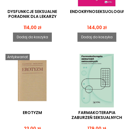
DYSFUNKCJE SEKSUALNE
ENDOKRYNOSEKSUOLOGIA
PORADNIK DLA LEKARZY
Cena
Cena
114,00 zł
144,00 zł
Dodaj do koszyka
Dodaj do koszyka
Antykwariat
EROTYZM
FARMAKOTERAPIA
ZABURZEŃ SEKSUALNYCH
Cena
Cena
23,00 zł
179,00 zł