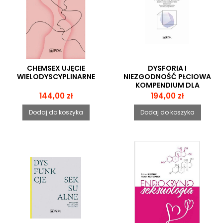
CHEMSEX UJĘCIE
DYSFORIA I
WIELODYSCYPLINARNE
NIEZGODNOŚĆ PŁCIOWA
KOMPENDIUM DLA
PRAKTYKÓW
Cena
Cena
144,00 zł
194,00 zł
Dodaj do koszyka
Dodaj do koszyka