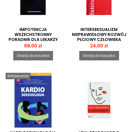
IMPOTENCJA
INTERSEKSUALIZM
WSZECHSTRONNY
NIEPRAWIDŁOWY ROZWÓJ
PORADNIK DLA LEKARZY
PŁCIOWY CZŁOWIEKA
Cena
Cena
68,00 zł
24,00 zł
Dodaj do koszyka
Dodaj do koszyka
Antykwariat