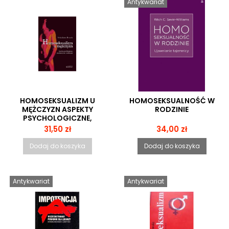
Antykwariat
HOMOSEKSUALIZM U
HOMOSEKSUALNOŚĆ W
MĘŻCZYZN ASPEKTY
RODZINIE
PSYCHOLOGICZNE,
PSYCHIATRYCZNE I
Cena
Cena
31,50 zł
34,00 zł
EWOLUCYJNE
Dodaj do koszyka
Dodaj do koszyka
Antykwariat
Antykwariat