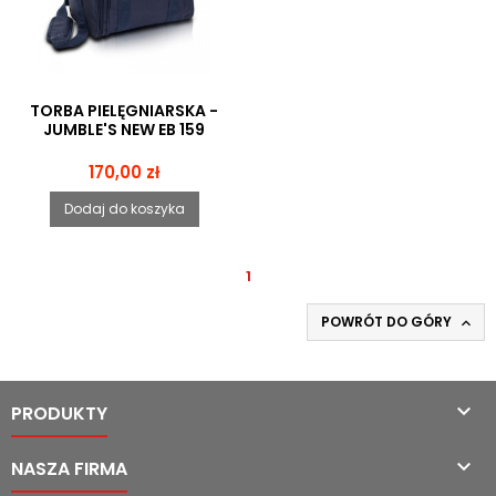
TORBA PIELĘGNIARSKA -
JUMBLE'S NEW EB 159
Cena
170,00 zł
Dodaj do koszyka
1
POWRÓT DO GÓRY


PRODUKTY

NASZA FIRMA