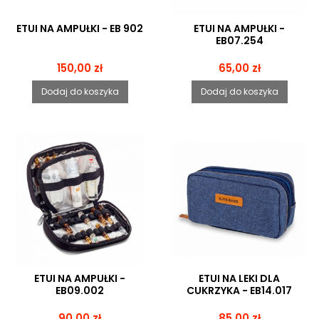
ETUI NA AMPUŁKI - EB 902
ETUI NA AMPUŁKI -
EB07.254
Cena
Cena
150,00 zł
65,00 zł
Dodaj do koszyka
Dodaj do koszyka
ETUI NA AMPUŁKI -
ETUI NA LEKI DLA
EB09.002
CUKRZYKA - EB14.017
Cena
Cena
90,00 zł
85,00 zł