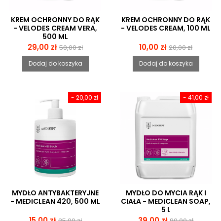
KREM OCHRONNY DO RĄK
KREM OCHRONNY DO RĄK
- VELODES CREAM VERA,
- VELODES CREAM, 100 ML
500 ML
Cena
Cena
Cena
Cena
29,00 zł
10,00 zł
50,00 zł
20,00 zł
podstawowa
podstawowa
Dodaj do koszyka
Dodaj do koszyka
- 20,00 zł
- 41,00 zł
MYDŁO ANTYBAKTERYJNE
MYDŁO DO MYCIA RĄK I
- MEDICLEAN 420, 500 ML
CIAŁA - MEDICLEAN SOAP,
5 L
Cena
Cena
Cena
Cena
15,00 zł
39,00 zł
35,00 zł
80,00 zł