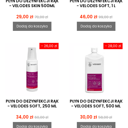
PŁYN DO DEZYNFEKCJI RĄK
PŁYN DO DEZYNFEKCJI RĄK
- VELODES SKIN 500ML
- VELODES SOFT, 1 L
Cena
Cena
Cena
Cena
29,00 zł
46,00 zł
70,00 zł
99,00 zł
podstawowa
podstawowa
Dodaj do koszyka
Dodaj do koszyka
- 26,00 zł
- 28,00 zł
PŁYN DO DEZYNFEKCJI RĄK
PŁYN DO DEZYNFEKCJI RĄK
- VELODES SOFT, 250 ML
- VELODES SOFT, 500 ML
Cena
Cena
Cena
Cena
34,00 zł
30,00 zł
60,00 zł
58,00 zł
podstawowa
podstawowa
Dodaj do koszyka
Dodaj do koszyka