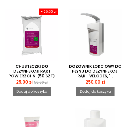
- 25,00 zł
CHUSTECZKI DO
DOZOWNIK ŁOKCIOWY DO
DEZYNFEKCJI RĄK I
PŁYNU DO DEZYNFEKCJI
POWIERZCHNI (50 SZT)
RĄK - VELODES, 1 L
Cena
Cena
Cena
25,00 zł
250,00 zł
50,00 zł
podstawowa
Dodaj do koszyka
Dodaj do koszyka