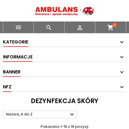
0



shopping_cart
KATEGORIE
INFORMACJE
BANNER
NFZ
DEZYNFEKCJA SKÓRY

Nazwa, A do Z
Pokazano 1-19 z 19 pozycji