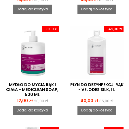
podstawowa
podstawowa
Dodaj do koszyka
Dodaj do koszyka
- 8,00 zł
- 45,00 zł
MYDŁO DO MYCIA RĄK I
PŁYN DO DEZYNFEKCJI RĄK
CIAŁA - MEDICLEAN SOAP,
- VELODES SILK, 1 L
500 ML
Cena
Cena
Cena
Cena
12,00 zł
40,00 zł
20,00 zł
85,00 zł
podstawowa
podstawowa
Dodaj do koszyka
Dodaj do koszyka