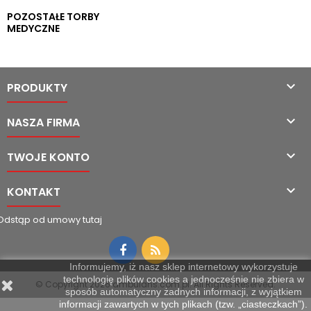
POZOSTAŁE TORBY
MEDYCZNE

PRODUKTY

NASZA FIRMA

TWOJE KONTO

KONTAKT
Odstąp od umowy tutaj
Informujemy, iż nasz sklep internetowy wykorzystuje
technologię plików cookies a jednocześnie nie zbiera w
© Copyright 2026 ambulans.com.pl. All Rights Reserved.
sposób automatyczny żadnych informacji, z wyjątkiem
informacji zawartych w tych plikach (tzw. „ciasteczkach”).