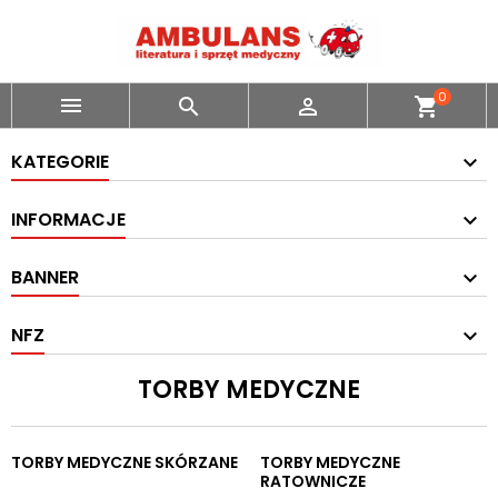
0



shopping_cart
KATEGORIE
INFORMACJE
BANNER
NFZ
TORBY MEDYCZNE
TORBY MEDYCZNE SKÓRZANE
TORBY MEDYCZNE
RATOWNICZE