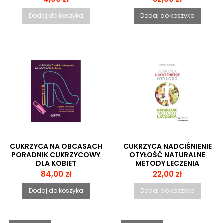
Dodaj do koszyka
Dodaj do koszyka
CUKRZYCA NA OBCASACH
CUKRZYCA NADCIŚNIENIE
PORADNIK CUKRZYCOWY
OTYŁOŚĆ NATURALNE
DLA KOBIET
METODY LECZENIA
Cena
Cena
84,00 zł
22,00 zł
Dodaj do koszyka
Dodaj do koszyka