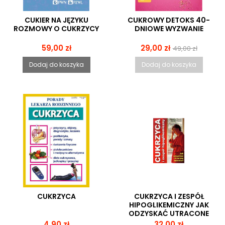
CUKIER NA JĘZYKU
CUKROWY DETOKS 40-
ROZMOWY O CUKRZYCY
DNIOWE WYZWANIE
Cena
Cena
Cena
59,00 zł
29,00 zł
49,00 zł
podstawowa
Dodaj do koszyka
Dodaj do koszyka
CUKRZYCA
CUKRZYCA I ZESPÓŁ
HIPOGLIKEMICZNY JAK
ODZYSKAĆ UTRACONE
ZDROWIE?
Cena
Cena
4,90 zł
32,00 zł