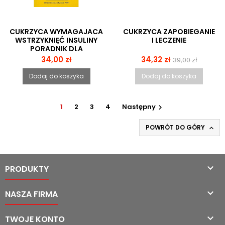
CUKRZYCA WYMAGAJACA
CUKRZYCA ZAPOBIEGANIE
WSTRZYKNIĘĆ INSULINY
I LECZENIE
PORADNIK DLA
PACJENTÓW
Cena
Cena
Cena
34,00 zł
34,32 zł
39,00 zł
podstawowa
Dodaj do koszyka
Dodaj do koszyka
1
2
3
4
Następny

POWRÓT DO GÓRY


PRODUKTY

NASZA FIRMA

TWOJE KONTO