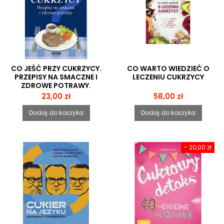
CO JEŚĆ PRZY CUKRZYCY.
CO WARTO WIEDZIEĆ O
PRZEPISY NA SMACZNE I
LECZENIU CUKRZYCY
ZDROWE POTRAWY.
Cena
Cena
23,00 zł
58,00 zł
Dodaj do koszyka
Dodaj do koszyka
- 20,00 zł