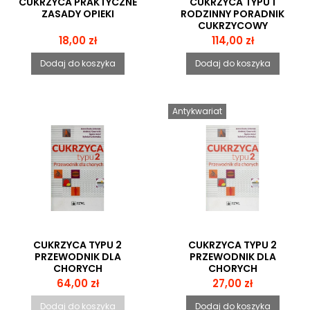
CUKRZYCA PRAKTYCZNE
CUKRZYCA TYPU 1
ZASADY OPIEKI
RODZINNY PORADNIK
CUKRZYCOWY
Cena
Cena
18,00 zł
114,00 zł
Dodaj do koszyka
Dodaj do koszyka
Antykwariat
CUKRZYCA TYPU 2
CUKRZYCA TYPU 2
PRZEWODNIK DLA
PRZEWODNIK DLA
CHORYCH
CHORYCH
Cena
Cena
64,00 zł
27,00 zł
Dodaj do koszyka
Dodaj do koszyka