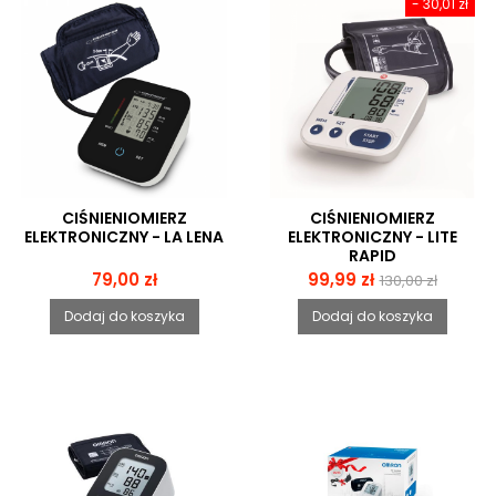
- 30,01 zł
CIŚNIENIOMIERZ
CIŚNIENIOMIERZ
ELEKTRONICZNY - LA LENA
ELEKTRONICZNY - LITE
RAPID
Cena
Cena
Cena
79,00 zł
99,99 zł
130,00 zł
podstawowa
Dodaj do koszyka
Dodaj do koszyka