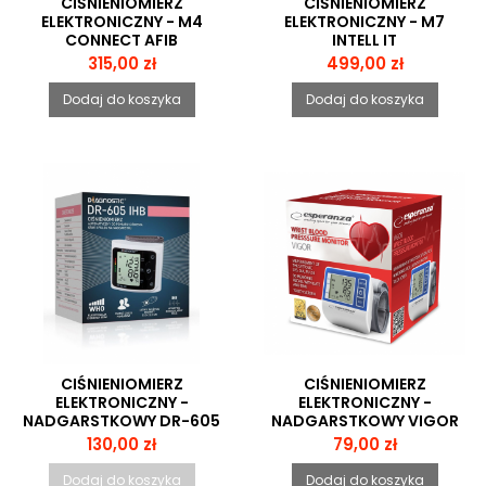
CIŚNIENIOMIERZ
CIŚNIENIOMIERZ
ELEKTRONICZNY - M4
ELEKTRONICZNY - M7
CONNECT AFIB
INTELL IT
Cena
Cena
315,00 zł
499,00 zł
Dodaj do koszyka
Dodaj do koszyka
CIŚNIENIOMIERZ
CIŚNIENIOMIERZ
ELEKTRONICZNY -
ELEKTRONICZNY -
NADGARSTKOWY DR-605
NADGARSTKOWY VIGOR
IHB
Cena
Cena
130,00 zł
79,00 zł
Dodaj do koszyka
Dodaj do koszyka