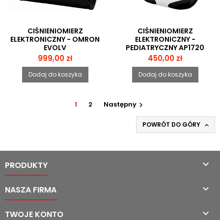
CIŚNIENIOMIERZ
CIŚNIENIOMIERZ
ELEKTRONICZNY - OMRON
ELEKTRONICZNY -
EVOLV
PEDIATRYCZNY AP1720
Cena
Cena
999,00 zł
450,00 zł
Dodaj do koszyka
Dodaj do koszyka
1
2
Następny

POWRÓT DO GÓRY


PRODUKTY

NASZA FIRMA

TWOJE KONTO