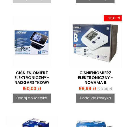
- 20,01 zł
CIŚNIENIOMIERZ
CIŚNIENIOMIERZ
ELEKTRONICZNY -
ELEKTRONICZNY -
NADGARSTKOWY
NOVAMA B
WRISTPRIME
Cena
Cena
Cena
150,00 zł
99,99 zł
120,00 zł
podstawowa
Dodaj do koszyka
Dodaj do koszyka