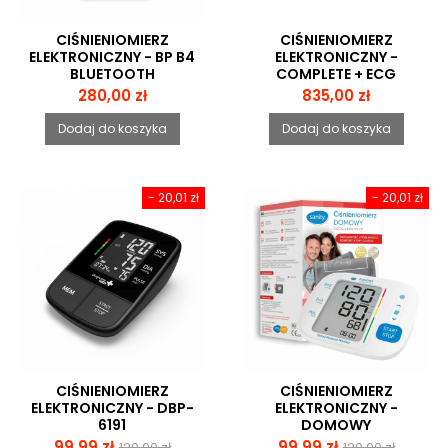
CIŚNIENIOMIERZ
CIŚNIENIOMIERZ
ELEKTRONICZNY - BP B4
ELEKTRONICZNY -
BLUETOOTH
COMPLETE + ECG
Cena
Cena
280,00 zł
835,00 zł
Dodaj do koszyka
Dodaj do koszyka
- 20,01 zł
- 20,01 zł
CIŚNIENIOMIERZ
CIŚNIENIOMIERZ
ELEKTRONICZNY - DBP-
ELEKTRONICZNY -
6191
DOMOWY
Cena
Cena
Cena
Cena
99,99 zł
99,99 zł
120,00 zł
120,00 zł