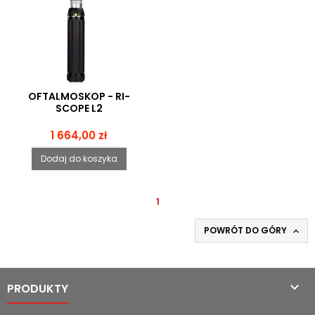
OFTALMOSKOP - RI-
SCOPE L2
Cena
1 664,00 zł
Dodaj do koszyka
1
POWRÓT DO GÓRY


PRODUKTY