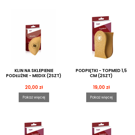
KLIN NA SKLEPIENIE
PODPIĘTKI - TOPMED 1,5
PODŁUŻNE - MEDIX (2SZT)
CM (2SZT)
Cena
Cena
20,00 zł
19,00 zł
Pokaż więcej
Pokaż więcej