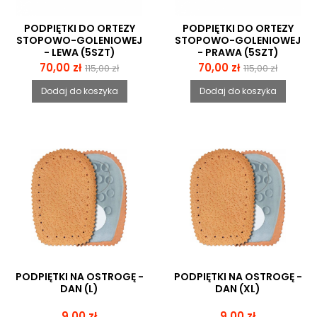
PODPIĘTKI DO ORTEZY
PODPIĘTKI DO ORTEZY
STOPOWO-GOLENIOWEJ
STOPOWO-GOLENIOWEJ
- LEWA (5SZT)
- PRAWA (5SZT)
Cena
Cena
Cena
Cena
70,00 zł
70,00 zł
115,00 zł
115,00 zł
podstawowa
podstawowa
Dodaj do koszyka
Dodaj do koszyka
PODPIĘTKI NA OSTROGĘ -
PODPIĘTKI NA OSTROGĘ -
DAN (L)
DAN (XL)
Cena
Cena
9,00 zł
9,00 zł