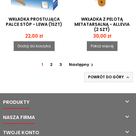
WKŁADKA PROSTUJĄCA
WKŁADKA Z PELOTĄ
PALCE STÓP - LEWA (1SZT)
METATARSALNĄ - ALLEVIA
(2 SZT)
Cena
Cena
22,00 zł
30,00 zł
Dodaj do koszyka
Pokaż więcej
1
2
3
Następny

POWRÓT DO GÓRY


PRODUKTY

NASZA FIRMA

TWOJE KONTO