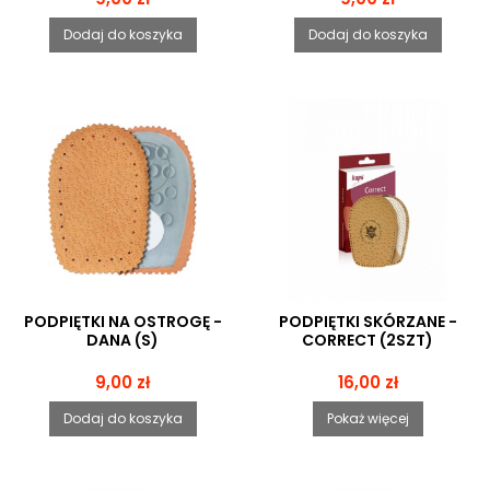
Dodaj do koszyka
Dodaj do koszyka
PODPIĘTKI NA OSTROGĘ -
PODPIĘTKI SKÓRZANE -
DANA (S)
CORRECT (2SZT)
Cena
Cena
9,00 zł
16,00 zł
Dodaj do koszyka
Pokaż więcej