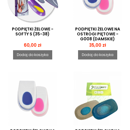
PODPIĘTKI ŻELOWE -
PODPIĘTKI ŻELOWE NA
SOFTY S (35-38)
OSTROGI PIĘTOWE -
G008 (DAMSKIE)
Cena
Cena
60,00 zł
35,00 zł
Dodaj do koszyka
Dodaj do koszyka