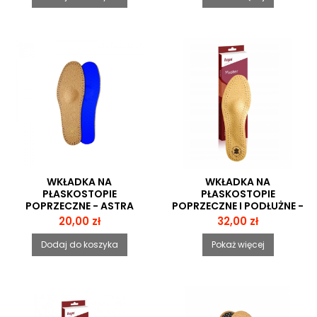
WKŁADKA NA
WKŁADKA NA
PŁASKOSTOPIE
PŁASKOSTOPIE
POPRZECZNE - ASTRA
POPRZECZNE I PODŁUŻNE -
MASTER (2SZT)
Cena
Cena
20,00 zł
32,00 zł
Dodaj do koszyka
Pokaż więcej