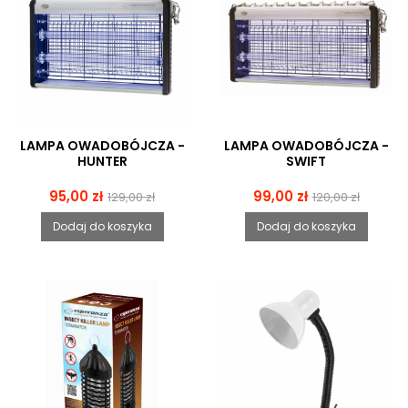
LAMPA OWADOBÓJCZA -
LAMPA OWADOBÓJCZA -
HUNTER
SWIFT
Cena
Cena
Cena
Cena
95,00 zł
99,00 zł
129,00 zł
120,00 zł
podstawowa
podstawowa
Dodaj do koszyka
Dodaj do koszyka