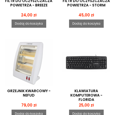
FILTR DO OCZYSZCZACZA
FILTR DO OCZYSZCZACZA
POWIETRZA - BREEZE
POWIETRZA - STORM
Cena
Cena
24,00 zł
45,00 zł
Dodaj do koszyka
Dodaj do koszyka
GRZEJNIK KWARCOWY -
KLAWIATURA
NEFUD
KOMPUTEROWA -
FLORIDA
Cena
Cena
79,00 zł
25,00 zł
Dodaj do koszyka
Dodaj do koszyka