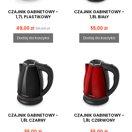
CZAJNIK GABINETOWY -
CZAJNIK GABINETOWY -
1,7L PLASTIKOWY
1,8L BIAŁY
Cena
Cena
Cena
49,00 zł
55,00 zł
65,00 zł
podstawowa
Dodaj do koszyka
Dodaj do koszyka
CZAJNIK GABINETOWY -
CZAJNIK GABINETOWY -
1,8L CZARNY
1,8L CZERWONY
Cena
Cena
55,00 zł
55,00 zł