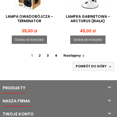
LAMPA OWADOBÓJCZA -
LAMPKA GABINETOWA -
TERMINATOR
ARCTURUS (BIAŁA)
Cena
Cena
39,00 zł
45,00 zł
Dodaj do koszyka
Dodaj do koszyka
1
2
3
4
Następny

POWRÓT DO GÓRY


PRODUKTY

NASZA FIRMA

TWOJE KONTO