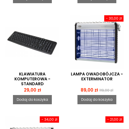
- 30,00 zł
KLAWIATURA
LAMPA OWADOBÓJCZA -
KOMPUTEROWA -
EXTERMINATOR
STANDARD
Cena
Cena
Cena
29,00 zł
89,00 zł
119,00 zł
podstawowa
Dodaj do koszyka
Dodaj do koszyka
- 34,00 zł
- 21,00 zł