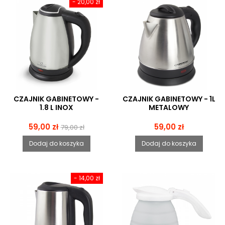
- 20,00 zł
CZAJNIK GABINETOWY -
CZAJNIK GABINETOWY - 1L
1.8 L INOX
METALOWY
Cena
Cena
Cena
59,00 zł
59,00 zł
79,00 zł
podstawowa
Dodaj do koszyka
Dodaj do koszyka
- 14,00 zł