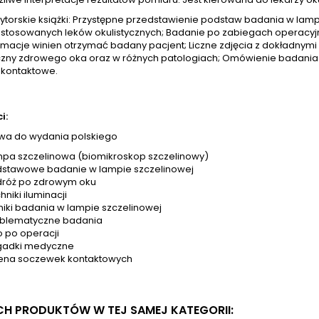
torskie książki: Przystępne przedstawienie podstaw badania w lam
stosowanych leków okulistycznych; Badanie po zabiegach operacyjn
ormacje winien otrzymać badany pacjent; Liczne zdjęcia z dokładnymi
czny zdrowego oka oraz w różnych patologiach; Omówienie badania
 kontaktowe.
i:
a do wydania polskiego
pa szczelinowa (biomikroskop szczelinowy)
stawowe badanie w lampie szczelinowej
róż po zdrowym oku
hniki iluminacji
iki badania w lampie szczelinowej
blematyczne badania
 po operacji
gadki medyczne
na soczewek kontaktowych
YCH PRODUKTÓW W TEJ SAMEJ KATEGORII: