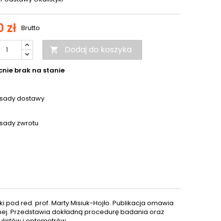
 zł
Brutto
Dodaj do koszyka

nie brak na stanie
sady dostawy
sady zwrotu
ki pod red. prof. Marty Misiuk-Hojło. Publikacja omawia
nej. Przedstawia dokładną procedurę badania oraz
ulistów i optometrów.