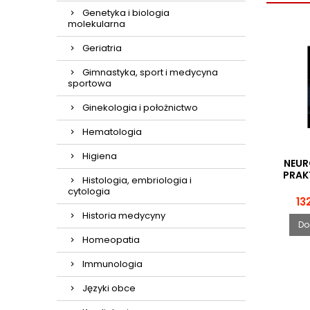
Genetyka i biologia
molekularna
Geriatria
Gimnastyka, sport i medycyna
sportowa
Ginekologia i położnictwo
Hematologia
Higiena
NEUR
PRAK
Histologia, embriologia i
cytologia
Ce
132
Historia medycyny
Do
Homeopatia
Immunologia
Języki obce