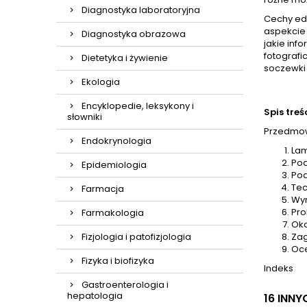
Diagnostyka laboratoryjna
Cechy edy
aspekcie 
Diagnostyka obrazowa
jakie inf
fotografi
Dietetyka i żywienie
soczewki
Ekologia
Encyklopedie, leksykony i
Spis treśc
słowniki
Przedmow
Endokrynologia
Lam
Pod
Epidemiologia
Pod
Tec
Farmacja
Wyn
Pro
Farmakologia
Oko
Za
Fizjologia i patofizjologia
Oce
Fizyka i biofizyka
Indeks
Gastroenterologia i
hepatologia
16 INN