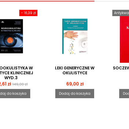
- 16,39 zł
Antykwar
OOKULISTYKA W
LEKI GENERYCZNE W
SOCZE
TYCE KLINICZNEJ
OKULISTYCE
WYD.3
na
Cena
Cena
,61 zł
69,00 zł
149,00 zł
podstawowa
daj do koszyka
Dodaj do koszyka
Dod