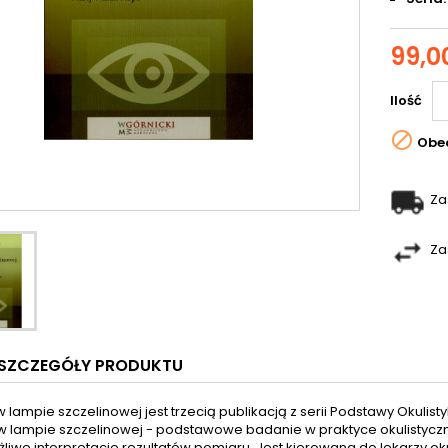
99,00
Ilość

Obec
Za
Za
SZCZEGÓŁY PRODUKTU
 lampie szczelinowej jest trzecią publikacją z serii Podstawy Okulisty
 lampie szczelinowej - podstawowe badanie w praktyce okulistycz
liwe interpretacje rezultatów pomiaru. Jest kierowana do lekarzy ok