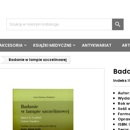

 AKCESORIA
KSIĄŻKI MEDYCZNE
ANTYKWARIAT
ART
Badanie w lampie szczelinowej
Bada
Indeks
1
Autor
Wyda
Rok w
Ilość 
Forma
Opra
ISBN:
Seria