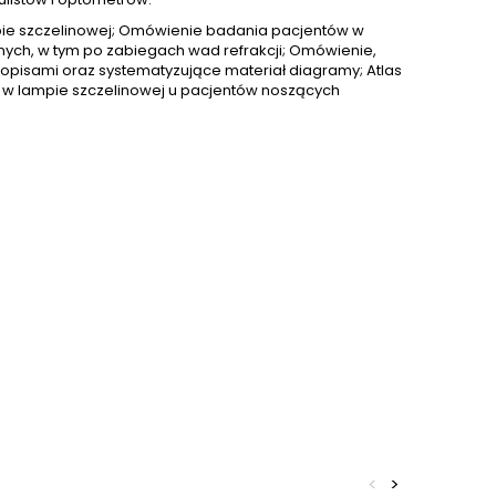
pie szczelinowej; Omówienie badania pacjentów w
ych, w tym po zabiegach wad refrakcji; Omówienie,
 opisami oraz systematyzujące materiał diagramy; Atlas
 w lampie szczelinowej u pacjentów noszących
<
>