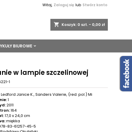
Witaj,
Zaloguj się
lub
Stwórz konto
shopping_cart
Koszyk:
0
szt. - 0,00 zł
YKUŁY BIUROWE
nie w lampie szczelinowej
6221-1
:
Ledford Janice K., Sanders Valerie, (red. pol.) Mi
nie:
1
yd:
2011
stron:
164
t:
17,0 x 24,0 cm
wa:
miękka
978-83-61257-45-5
:
Podstawy Okulistyki