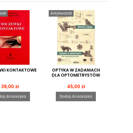
iat
Antykwariat
WKI KONTAKTOWE
OPTYKA W ZADANIACH
BADANI
DLA OPTOMETRYSTÓW
W MED
Cena
Cena
39,00 zł
45,00 zł
aj do koszyka
Dodaj do koszyka
Dod