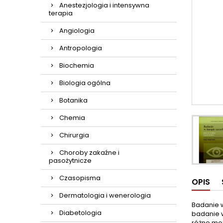
Anestezjologia i intensywna
terapia
Angiologia
Antropologia
Biochemia
Biologia ogólna
Botanika
Chemia
Chirurgia
Choroby zakaźne i
pasożytnicze
Czasopisma
OPIS
Dermatologia i wenerologia
Badanie w
Diabetologia
badanie w
różne moż