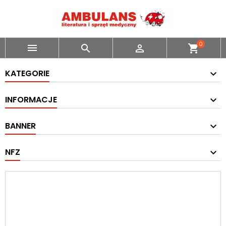
0



shopping_cart
KATEGORIE
INFORMACJE
BANNER
NFZ