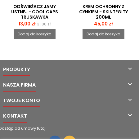
ODŚWIEŻACZ JAMY
KREM OCHRONNY Z
USTNEJ - COOL CAPS
CYNKIEM - SKINTEGITY
TRUSKAWKA
200ML
Cena
Cena
Cena
13,00 zł
45,00 zł
31,00 zł
podstawowa
Dodaj do koszyka
Dodaj do koszyka

PRODUKTY

NASZA FIRMA

TWOJE KONTO

KONTAKT
Odstąp od umowy tutaj