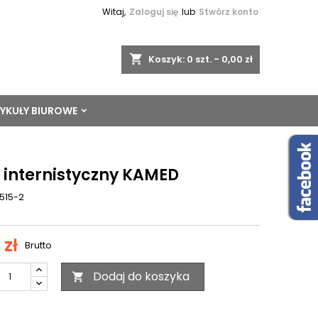
Witaj,
Zaloguj się
lub
Stwórz konto
shopping_cart
Koszyk:
0
szt. - 0,00 zł
YKUŁY BIUROWE
k internistyczny KAMED
515-2
 zł
Brutto
Dodaj do koszyka
