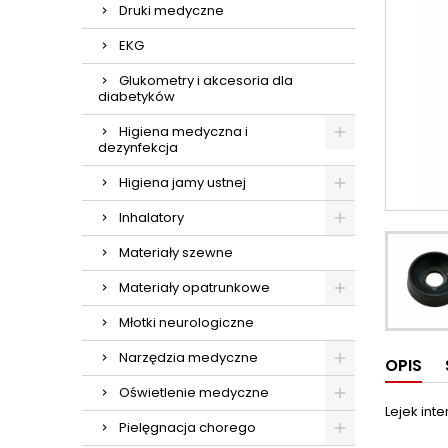
Druki medyczne
EKG
Glukometry i akcesoria dla
diabetyków
Higiena medyczna i
dezynfekcja
Higiena jamy ustnej
Inhalatory
Materiały szewne
Materiały opatrunkowe
Młotki neurologiczne
Narzędzia medyczne
OPIS
Oświetlenie medyczne
Lejek int
Pielęgnacja chorego