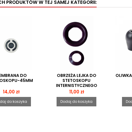
YCH PRODUKTÓW W TEJ SAMEJ KATEGORII:
EMBRANA DO
OBRZEŻA LEJKA DO
OLIWKA
TOSKOPU-45MM
STETOSKOPU
INTERNISTYCZNEGO
ECOMED
Cena
Cena
14,00 zł
11,00 zł
daj do koszyka
Dodaj do koszyka
Dod