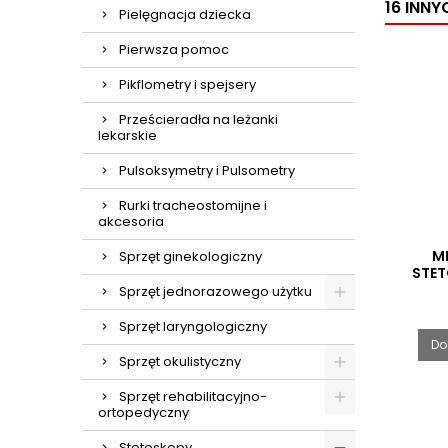
16 INN
Pielęgnacja dziecka
Pierwsza pomoc
Pikflometry i spejsery
Prześcieradła na leżanki
lekarskie
Pulsoksymetry i Pulsometry
Rurki tracheostomijne i
akcesoria
M
Sprzęt ginekologiczny
STE
Sprzęt jednorazowego użytku
Sprzęt laryngologiczny
Do
Sprzęt okulistyczny
Sprzęt rehabilitacyjno-
ortopedyczny
Stetoskopy