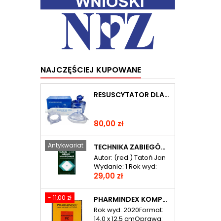
NAJCZĘŚCIEJ KUPOWANE
RESUSCYTATOR DLA DOROSŁYCH - PCV
Cena
80,00 zł
Antykwariat
TECHNIKA ZABIEGÓW INTERNISTYCZNYCH
Autor: (red.) Tatoń Jan
Wydanie: 1 Rok wyd:
Cena
1994 Ilość stron: 364
29,00 zł
Format: 16,0 x 24,0 cm
Oprawa: miękka ISBN:
- 11,00 zł
PHARMINDEX KOMPENDIUM LEKÓW
83-200-1780-7
Rok wyd: 2020Format:
14,0 x 12,5 cmOprawa: