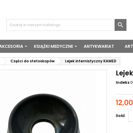

 AKCESORIA
KSIĄŻKI MEDYCZNE
ANTYKWARIAT
ART
Części do stetoskopów
Lejek internistyczny KAMED
Leje
Indeks
0
12,00
Ilość