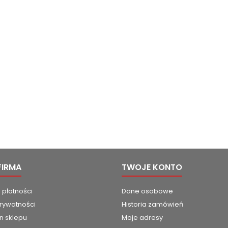
FIRMA
TWOJE KONTO
 płatności
Dane osobowe
prywatności
Historia zamówień
n sklepu
Moje adresy