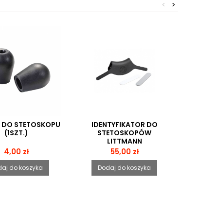
<
>
 DO STETOSKOPU
IDENTYFIKATOR DO
ME
(1SZT.)
STETOSKOPÓW
S
LITTMANN
INTE
Cena
Cena
4,00 zł
55,00 zł
aj do koszyka
Dodaj do koszyka
Dod