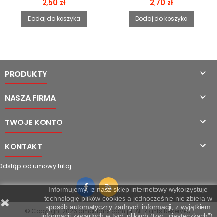
Cena
Cena
2,50 zł
2,70 zł
Dodaj do koszyka
Dodaj do koszyka

PRODUKTY

NASZA FIRMA

TWOJE KONTO

KONTAKT
Odstąp od umowy tutaj
Informujemy, iż nasz sklep internetowy wykorzystuje
technologię plików cookies a jednocześnie nie zbiera w
sposób automatyczny żadnych informacji, z wyjątkiem
© Copyright 2026 ambulans.com.pl. All Rights Reserved.
informacji zawartych w tych plikach (tzw. „ciasteczkach”).