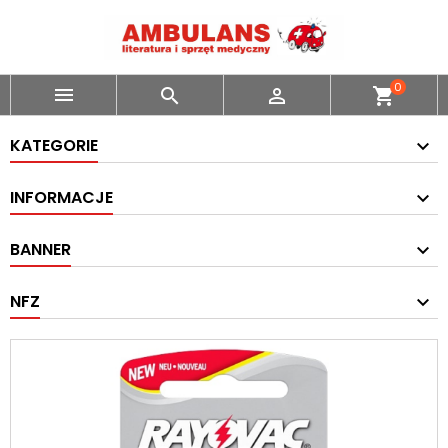
0



shopping_cart
KATEGORIE
INFORMACJE
BANNER
NFZ