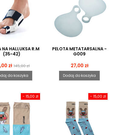
 NA HALLUKSA R.M
PELOTA METATARSALNA -
(35-42)
G009
na
Cena
Cena
9,00 zł
27,00 zł
145,00 zł
podstawowa
daj do koszyka
Dodaj do koszyka
- 15,00 zł
- 15,00 zł