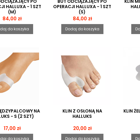
ODCIĄŻAJĄCY PO
BUT ODCIĄŻAJĄCY PO
KLIN 
I HALLUXA - 1 SZT
OPERACJI HALLUXA - 1 SZT
HALL
(M)
(S)
Cena
Cena
84,00 zł
84,00 zł
daj do koszyka
Dodaj do koszyka
Do
MIĘDZYPALCOWY NA
KLIN Z OSŁONĄ NA
KLIN Ż
UKS - S (2 SZT)
HALLUKS
Cena
Cena
17,00 zł
20,00 zł
daj do koszyka
Dodaj do koszyka
Do