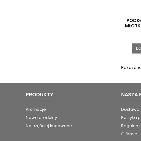
PODKŁ
MŁOTK
Do
Pokazano 
PRODUKTY
NASZA 
Promocje
Dostawa i
Nowe produkty
Polityka 
Najczęściej kupowane
Regulami
O firmie