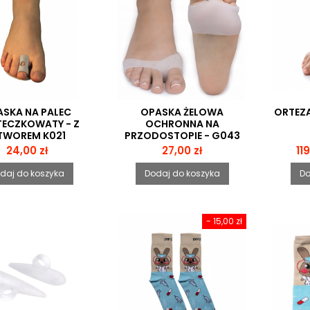
SKA NA PALEC
OPASKA ŻELOWA
ORTEZA
ECZKOWATY - Z
OCHRONNA NA
TWOREM K021
PRZODOSTOPIE - G043
Cena
Cena
Ce
24,00 zł
27,00 zł
11
daj do koszyka
Dodaj do koszyka
Do
- 15,00 zł