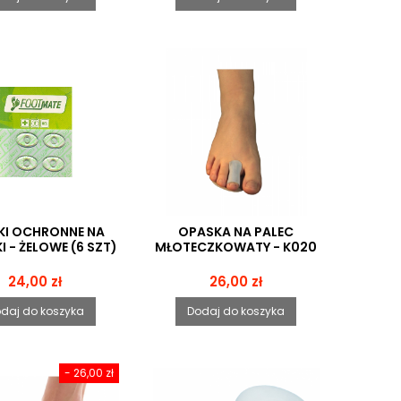
KI OCHRONNE NA
OPASKA NA PALEC
I - ŻELOWE (6 SZT)
MŁOTECZKOWATY - K020
Cena
Cena
24,00 zł
26,00 zł
daj do koszyka
Dodaj do koszyka
- 26,00 zł