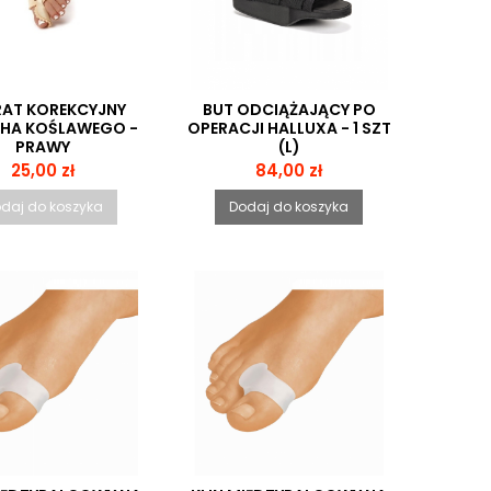
AT KOREKCYJNY
BUT ODCIĄŻAJĄCY PO
HA KOŚLAWEGO -
OPERACJI HALLUXA - 1 SZT
PRAWY
(L)
Cena
Cena
25,00 zł
84,00 zł
daj do koszyka
Dodaj do koszyka