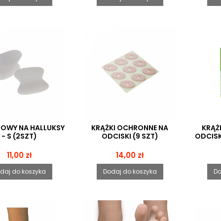
ELOWY NA HALLUKSY
KRĄŻKI OCHRONNE NA
KRĄŻ
- S (2SZT)
ODCISKI (9 SZT)
ODCISK
Cena
Cena
11,00 zł
14,00 zł
daj do koszyka
Dodaj do koszyka
Do