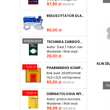
Cena
Cena
Zbigniew Wydanie: 1
97,90 zł
110,00 zł
Rok wyd: 2011 Ilość
podstawowa
stron: 242 Format: 21,0 x
RESUSCYTATOR DLA DOROSŁYCH - PCV
30,0 cm Oprawa:
twarda ISBN: 978-83-
7563-116-6
Cena
80,00 zł
Antykwariat
TECHNIKA ZABIEGÓW INTERNISTYCZNYCH
Autor: (red.) Tatoń Jan
Wydanie: 1 Rok wyd:
Cena
1994 Ilość stron: 364
29,00 zł
Format: 16,0 x 24,0 cm
KLIN Ż
Oprawa: miękka ISBN:
- 11,00 zł
PHARMINDEX KOMPENDIUM LEKÓW
83-200-1780-7
Rok wyd: 2020Format:
14,0 x 12,5 cmOprawa:
Cena
Cena
plastikowa
65,00 zł
76,00 zł
Do
podstawowa
- 20,01 zł
DERMATOLOGIA WYBRANE PRZYPADKI KLINICZNE KSIĄŻKA DLA LEKARZY PRAKTYKÓW
Autor: praca ziorowa
Wydanie: 1 Rok wyd:
Cena
Cena
2016 Ilość stron: 284
99,99 zł
120,00 zł