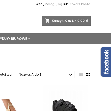
Witaj,
Zaloguj się
lub
Stwórz konto
shopping_cart
Koszyk:
0
szt. - 0,00 zł
YKUŁY BIUROWE



rtuj wg:
Nazwa, A do Z