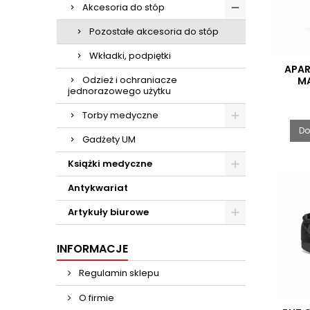
Akcesoria do stóp
Pozostałe akcesoria do stóp
Wkładki, podpiętki
APAR
Odzież i ochraniacze
MA
jednorazowego użytku
Torby medyczne
Do
Gadżety UM
Książki medyczne
Antykwariat
Artykuły biurowe
INFORMACJE
Regulamin sklepu
O firmie