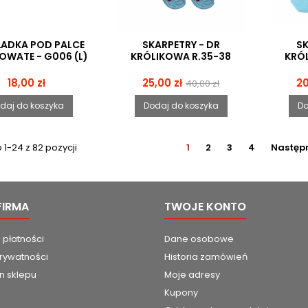
ADKA POD PALCE
SKARPETRY - DR
SK
OWATE - G006 (L)
KRÓLIKOWA R.35-38
KRÓ
Cena
Cena
Cena
C
18,00 zł
25,00 zł
20
40,00 zł
podstawowa
daj do koszyka
Dodaj do koszyka
Do
1-24 z 82 pozycji
1
2
3
4
Następ
FIRMA
TWOJE KONTO
 płatności
Dane osobowe
prywatności
Historia zamówień
n sklepu
Moje adresy
Kupony