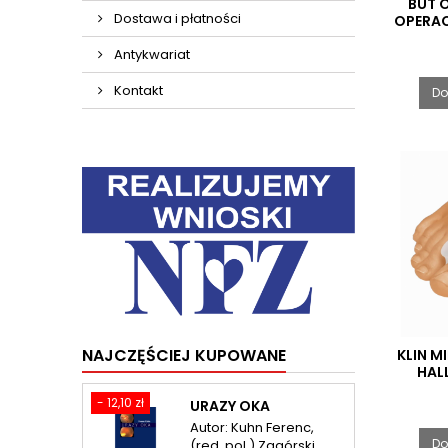
BUT 
Dostawa i płatności
OPERACJ
Antykwariat
Kontakt
Do
NAJCZĘŚCIEJ KUPOWANE
KLIN 
HALL
- 12,10 zł
URAZY OKA
Autor: Kuhn Ferenc,
Do
(red. pol.) Zagórski