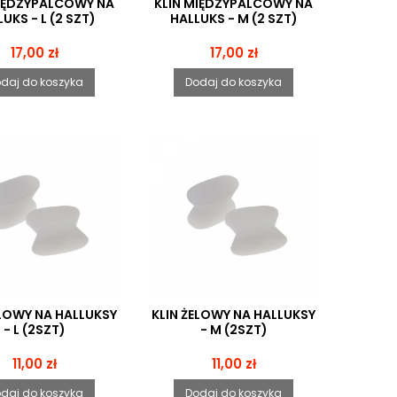
MIĘDZYPALCOWY NA
KLIN MIĘDZYPALCOWY NA
UKS - L (2 SZT)
HALLUKS - M (2 SZT)
Cena
Cena
17,00 zł
17,00 zł
daj do koszyka
Dodaj do koszyka
ELOWY NA HALLUKSY
KLIN ŻELOWY NA HALLUKSY
- L (2SZT)
- M (2SZT)
Cena
Cena
11,00 zł
11,00 zł
daj do koszyka
Dodaj do koszyka