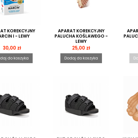
AT KOREKCYJNY
APARAT KOREKCYJNY
APAR
RCIN I - LEWY
PALUCHA KOŚLAWEGO -
PALUC
LEWY
Cena
Cena
30,00 zł
25,00 zł
daj do koszyka
Dodaj do koszyka
Do