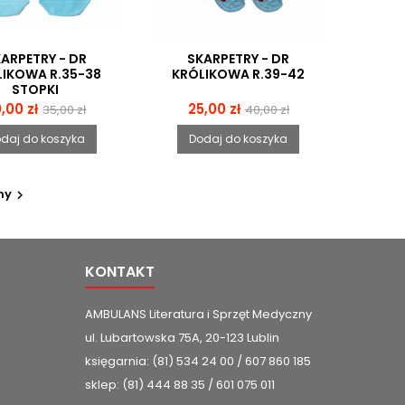
ARPETRY - DR
SKARPETRY - DR
LIKOWA R.35-38
KRÓLIKOWA R.39-42
STOPKI
ena
Cena
Cena
Cena
,00 zł
25,00 zł
35,00 zł
40,00 zł
podstawowa
podstawowa
daj do koszyka
Dodaj do koszyka
ny

KONTAKT
AMBULANS Literatura i Sprzęt Medyczny
ul. Lubartowska 75A, 20-123 Lublin
księgarnia: (81) 534 24 00 / 607 860 185
sklep: (81) 444 88 35 / 601 075 011